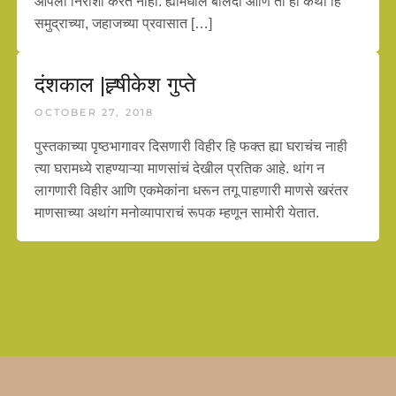
आपली निराशा करत नाही. ह्यामधील बेलिंदा आणि ती ही कथा हि
समुद्राच्या, जहाजच्या प्रवासात […]
दंशकाल |ह्र्षीकेश गुप्ते
OCTOBER 27, 2018
पुस्तकाच्या पृष्ठभागावर दिसणारी विहीर हि फक्त ह्या घराचंच नाही
त्या घरामध्ये राहण्याऱ्या माणसांचं देखील प्रतिक आहे. थांग न
लागणारी विहीर आणि एकमेकांना धरून तगू पाहणारी माणसे खरंतर
माणसाच्या अथांग मनोव्यापाराचं रूपक म्हणून सामोरी येतात.