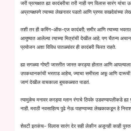
जरी प्रत्यक्षात ह्या कादंबरीचा तरी नाही पण विलास सारंग यांचा उल
अप्रत्यक्षपणे त्याच्या लेखनावर पडतो आणि प्रणव सखदेवांच्या ल
तशी तर ही कमिंग-ऑफ-एज कादंबरी; समीर आणि त्याच्या भवतालाच
आयुष्यात आलेल्या त्याच्या मित्रांची देखील आहे. पण चैतन्य
प्रयोजन अशा विविध पातळ्यांवर ही कादंबरी फिरत राहते.
ह्या सगळ्या गोष्टी जास्तीत जास्त करड्या होतात आणि आपल्याला ज
उपकथानकांची भरताड आहेच, ज्याचा समीरला अफू आणि दारूची दीक
जाणं देखील वाचकाला बुचकळ्यात पाडतं.
त्यामुळेच मनावर करड्या म्लान रंगाचे ठिपके उडवण्यापलीकडे ह्
नाही. मराठी नवसाहित्य पुढे नेऊ पाहण्याच्या लेखकाकडून हे नि
शेवटी इतकंच- विलास सारंग देर सही लेकीन अजूनही काही पुस