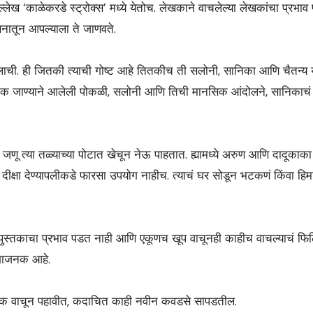
्लेख ‘काळेकरडे स्ट्रोक्स’ मध्ये येतोच. लेखकाने वाचलेल्या लेखकांचा प्रभाव प्
ेखनातून आपल्याला ते जाणवते.
ी. ही जितकी त्याची गोष्ट आहे तितकीच ती सलोनी, सानिका आणि चैतन्य या
 अचानक जाण्याने आलेली पोकळी, सलोनी आणि तिची मानसिक आंदोलने, सानिकाच
णू त्या तळ्याच्या पोटात खेचून नेऊ पाहतात. ह्यामध्ये अरुण आणि दादूकाका ह्
्षा देण्यापलीकडे फारसा उपयोग नाहीच. त्याचं घर सोडून भटकणं किंवा हि
या पुस्तकाचा प्रभाव पडत नाही आणि एकूणच खूप वाचूनही काहीच वाचल्याचं फिल
राशाजनक आहे.
्तक वाचून पहावीत, कदाचित काही नवीन कवडसे सापडतील.