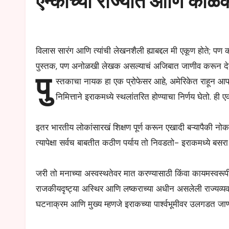
एन्कीच्या राज्यात आणि काळेक
विलास
सारंग
आणि
त्यांची
लेखनशैली
ह्याबद्दल
मी
एकूण
होते
;
पण
क
पुस्तक
,
पण
अनोळखी
लेखक
असल्याचं
अजिबात
जाणीव
करून
द
पु
स्तकाचा नायक हा एक प्रोफेसर आहे, अमेरिकेत राहून आपली 
निमित्ताने इराकमध्ये स्थलांतरित होण्याचा निर्णय घेतो. ही 
इतर भारतीय लोकांसारखं शिक्षण पूर्ण करून एखादी बऱ्यापैकी 
त्यापेक्षा सर्वच बाबतीत कठीण पर्याय तो निवडतो- इराकमध्ये बसरा य
जरी तो मनाच्या अस्वस्थतेवर मात करण्यासाठी किंवा कायमस्वरूपी 
राजकीयदृष्ट्या अस्थिर आणि लष्कराच्या अधीन असलेली राज्यव्यवस्था
घटनाक्रम आणि मुख्य म्हणजे इराकच्या पार्श्वभूमीवर उलगडत जाण