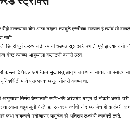
रडे स्ट्रोक्स
धीही
वाचण्याचा
योग
आला
नव्हता
.
त्यामुळे
एन्कीच्या
राज्यात
हे
त्यांचं
मी
वाचले
ेत
नाही
.
डिग्री पूर्ण करण्यासाठी त्याची धडपड सुरू आहे. पण ती पूर्ण झाल्यावर तो न
एकच गोष्ट त्याच्या आयुष्याला कलाटणी देणारी ठरते.
नोकरी करून टिपिकल अमेरिकन सुखवस्तू आयुष्य जगण्याचा नायकाचा मनोदय ना
ुनिव्हर्सिटी मध्ये प्राध्यापक म्हणून नोकरी करण्याचा.
आयुष्याचा निर्णय घेण्यासाठी स्टॉप-गॅप अरेंजमेंट म्हणून ही नोकरी धरतो. तर
 त्याला चहूबाजूंनी घेरते. ह्या अस्वस्थ वर्षांची नोंद म्हणजेच ही कादंबरी. क
ारे कथा नायकाचे मनोव्यापार यामुळेच ही अतिशय लक्षवेधी कादंबरी ठरते.