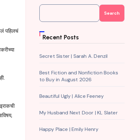
Search
लं
पहिलचं
Recent Posts
ोकरीच्या
Secret Sister | Sarah A. Denzil
Best Fiction and Nonfiction Books
ही.
to Buy in August 2026
Beautiful Ugly | Alice Feeney
ी इराकची
My Husband Next Door | KL Slater
थाविषय,
Happy Place | Emily Henry