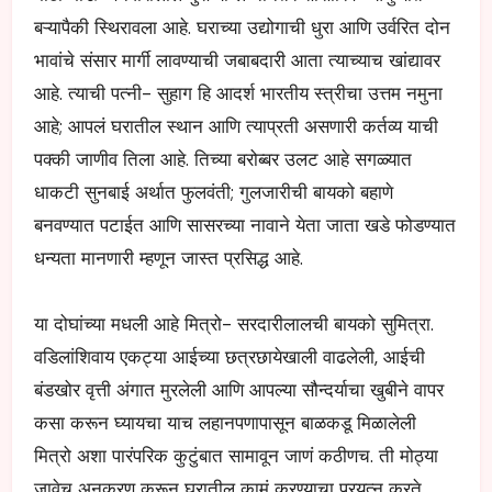
बऱ्यापैकी स्थिरावला आहे. घराच्या उद्योगाची धुरा आणि उर्वरित दोन
भावांचे संसार मार्गी लावण्याची जबाबदारी आता त्याच्याच खांद्यावर
आहे. त्याची पत्नी- सुहाग हि आदर्श भारतीय स्त्रीचा उत्तम नमुना
आहे; आपलं घरातील स्थान आणि त्याप्रती असणारी कर्तव्य याची
पक्की जाणीव तिला आहे. तिच्या बरोब्बर उलट आहे सगळ्यात
धाकटी सुनबाई अर्थात फुलवंती; गुलजारीची बायको बहाणे
बनवण्यात पटाईत आणि सासरच्या नावाने येता जाता खडे फोडण्यात
धन्यता मानणारी म्हणून जास्त प्रसिद्ध आहे.
या दोघांच्या मधली आहे मित्रो- सरदारीलालची बायको सुमित्रा.
वडिलांशिवाय एकट्या आईच्या छत्रछायेखाली वाढलेली, आईची
बंडखोर वृत्ती अंगात मुरलेली आणि आपल्या सौन्दर्याचा खुबीने वापर
कसा करून घ्यायचा याच लहानपणापासून बाळकडू मिळालेली
मित्रो अशा पारंपरिक कुटुंबात सामावून जाणं कठीणच. ती मोठ्या
जावेच अनुकरण करून घरातील कामं करण्याचा प्रयत्न करते,