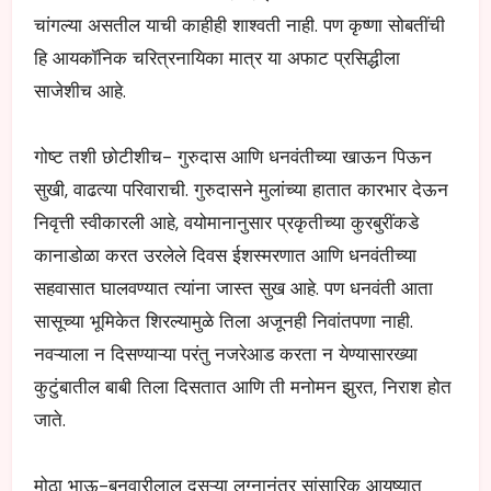
चांगल्या असतील याची काहीही शाश्वती नाही. पण कृष्णा सोबतींची
हि आयकॉनिक चरित्रनायिका मात्र या अफाट प्रसिद्धीला
साजेशीच आहे.
गोष्ट तशी छोटीशीच- गुरुदास आणि धनवंतीच्या खाऊन पिऊन
सुखी, वाढत्या परिवाराची. गुरुदासने मुलांच्या हातात कारभार देऊन
निवृत्ती स्वीकारली आहे, वयोमानानुसार प्रकृतीच्या कुरबुरींकडे
कानाडोळा करत उरलेले दिवस ईशस्मरणात आणि धनवंतीच्या
सहवासात घालवण्यात त्यांना जास्त सुख आहे. पण धनवंती आता
सासूच्या भूमिकेत शिरल्यामुळे तिला अजूनही निवांतपणा नाही.
नवऱ्याला न दिसण्याऱ्या परंतु नजरेआड करता न येण्यासारख्या
कुटुंबातील बाबी तिला दिसतात आणि ती मनोमन झुरत, निराश होत
जाते.
मोठा भाऊ-बनवारीलाल दुसऱ्या लग्नानंतर सांसारिक आयुष्यात