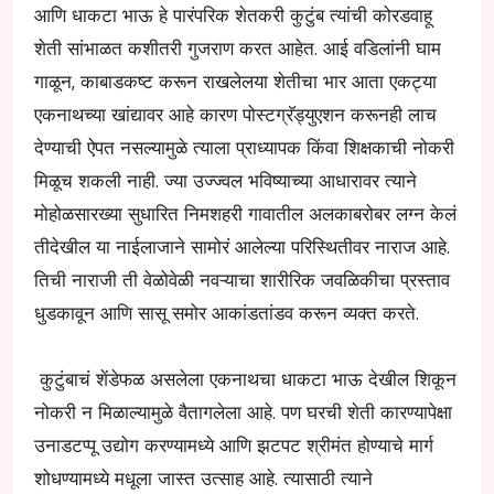
आणि धाकटा भाऊ हे पारंपरिक शेतकरी कुटुंब त्यांची कोरडवाहू
शेती सांभाळत कशीतरी गुजराण करत आहेत. आई वडिलांनी घाम
गाळून, काबाडकष्ट करून राखलेलया शेतीचा भार आता एकट्या
एकनाथच्या खांद्यावर आहे कारण पोस्टग्रॅड्युएशन करूनही लाच
देण्याची ऐपत नसल्यामुळे त्याला प्राध्यापक किंवा शिक्षकाची नोकरी
मिळूच शकली नाही. ज्या उज्ज्वल भविष्याच्या आधारावर त्याने
मोहोळसारख्या सुधारित निमशहरी गावातील अलकाबरोबर लग्न केलं
तीदेखील या नाईलाजाने सामोरं आलेल्या परिस्थितीवर नाराज आहे.
तिची नाराजी ती वेळोवेळी नवऱ्याचा शारीरिक जवळिकीचा प्रस्ताव
धुडकावून आणि सासू समोर आकांडतांडव करून व्यक्त करते.
कुटुंबाचं शेंडेफळ असलेला एकनाथचा धाकटा भाऊ देखील शिकून
नोकरी न मिळाल्यामुळे वैतागलेला आहे. पण घरची शेती कारण्यापेक्षा
उनाडटप्पू उद्योग करण्यामध्ये आणि झटपट श्रीमंत होण्याचे मार्ग
शोधण्यामध्ये मधूला जास्त उत्साह आहे. त्यासाठी त्याने