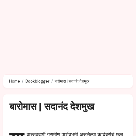
Home
Bookblogger
बारोमास | सदानंद देशमुख
बारोमास | सदानंद देशमुख
वास्तवदर्शी ग्रामीण पार्शवभूमी असलेल्या कादंबरीचं एका