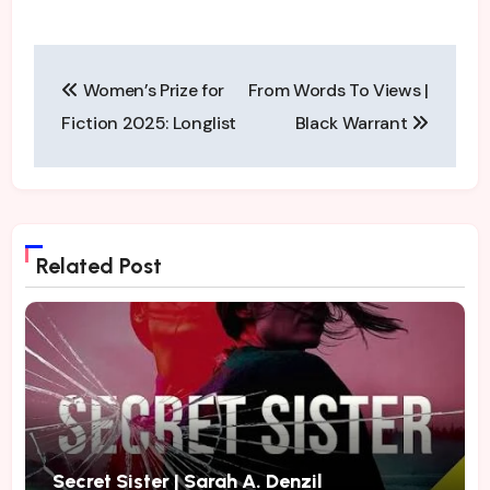
Post
Women’s Prize for
From Words To Views |
navigation
Fiction 2025: Longlist
Black Warrant
Related Post
Secret Sister | Sarah A. Denzil